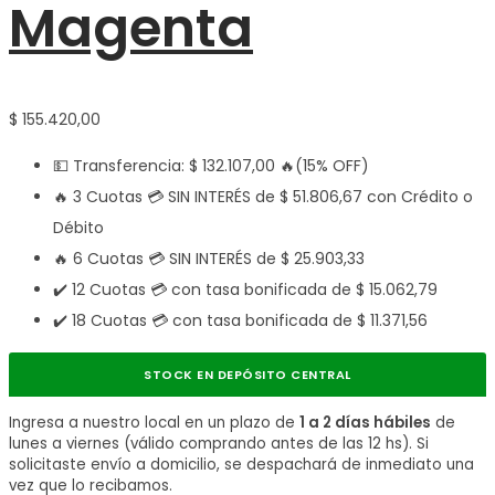
Magenta
$
155.420,00
💵 Transferencia:
$
132.107,00
🔥(15% OFF)
🔥 3 Cuotas 💳 SIN INTERÉS de
$
51.806,67
con Crédito o
Débito
🔥 6 Cuotas 💳 SIN INTERÉS de
$
25.903,33
✔️ 12 Cuotas 💳 con tasa bonificada de
$
15.062,79
✔️ 18 Cuotas 💳 con tasa bonificada de
$
11.371,56
STOCK EN DEPÓSITO CENTRAL
Ingresa a nuestro local en un plazo de
1 a 2 días hábiles
de
lunes a viernes (válido comprando antes de las 12 hs). Si
solicitaste envío a domicilio, se despachará de inmediato una
vez que lo recibamos.