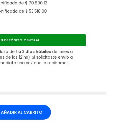
onificada de
$
70.890,12
onificada de
$
53.518,08
N DEPÓSITO CENTRAL
plazo de
1 a 2 días hábiles
de lunes a
 de las 12 hs). Si solicitaste envío a
nmediato una vez que lo recibamos.
AÑADIR AL CARRITO