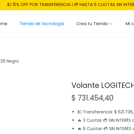
💵 15% OFF POR TRANSFERENCIA | 💳 HASTA 6 CUOTAS SIN INTE
ome
Tienda de tecnología
Crea tu Tienda
Mi 
G29 Negro
Volante LOGITEC
$
731.454,40
💵 Transferencia:
$
621.736
🔥 3 Cuotas 💳 SIN INTERÉS
🔥 6 Cuotas 💳 SIN INTERÉS