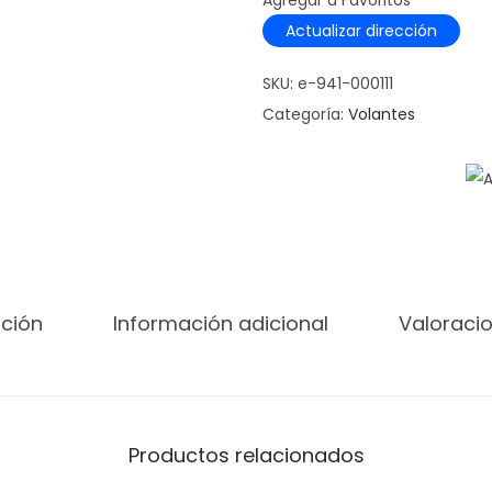
Agregar a Favoritos
l
Actualizar dirección
a
n
SKU:
e-941-000111
t
Categoría:
Volantes
e
L
O
G
I
T
E
pción
Información adicional
Valoracio
C
H
G
2
Productos relacionados
9