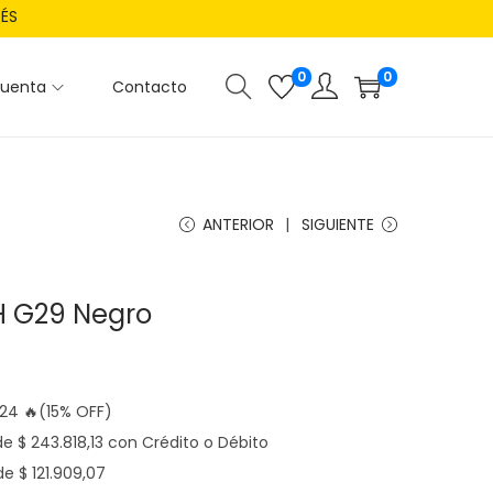
RÉS
0
0
cuenta
Contacto
ANTERIOR
SIGUIENTE
H G29 Negro
,24
🔥(15% OFF)
 de
$
243.818,13
con Crédito o Débito
 de
$
121.909,07