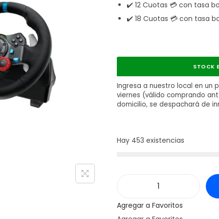
✔️ 12 Cuotas 💳 con tasa b
✔️ 18 Cuotas 💳 con tasa b
STOCK E
Ingresa a nuestro local en un 
viernes (válido comprando antes
domicilio, se despachará de i
Hay 453 existencias
V
Agregar a Favoritos
o