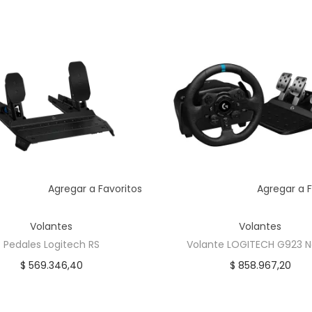
N
e
g
r
o
c
a
n
t
i
Agregar a Favoritos
Agregar a F
d
a
Volantes
Volantes
d
Pedales Logitech RS
Volante LOGITECH G923 
$
569.346,40
$
858.967,20