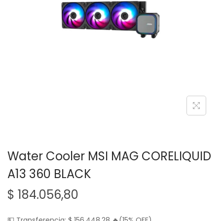
g
n
a
i
c
d
i
o
ó
n
Water Cooler MSI MAG CORELIQUID
A13 360 BLACK
$
184.056,80
💵 Transferencia:
$
156.448,28
🔥(15% OFF)