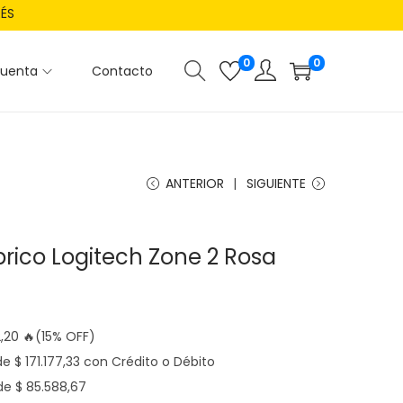
RÉS
0
0
cuenta
Contacto
ANTERIOR
SIGUIENTE
rico Logitech Zone 2 Rosa
,20
🔥(15% OFF)
 de
$
171.177,33
con Crédito o Débito
 de
$
85.588,67