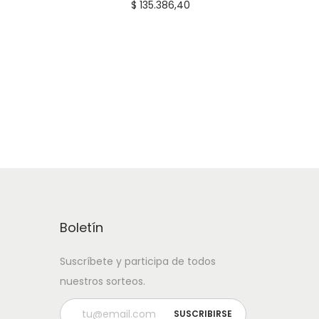
$
135.386,40
o
a
c
t
u
a
l
e
s
:
$
Boletín
4
Suscríbete y participa de todos
4
nuestros sorteos.
.
9