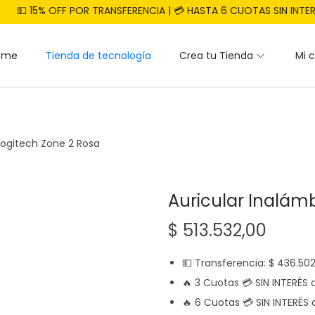
💵 15% OFF POR TRANSFERENCIA | 💳 HASTA 6 CUOTAS SIN INTE
ome
Tienda de tecnología
Crea tu Tienda
Mi 
Logitech Zone 2 Rosa
Auricular Inalámb
$
513.532,00
💵 Transferencia:
$
436.502
🔥 3 Cuotas 💳 SIN INTERÉS
🔥 6 Cuotas 💳 SIN INTERÉS