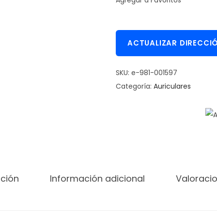
Agregar a Favoritos
r
i
c
u
ACTUALIZAR DIRECCI
l
a
SKU:
e-981-001597
r
Categoría:
Auriculares
I
n
a
l
á
m
b
pción
Información adicional
Valoracio
r
i