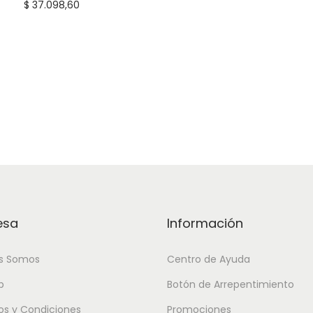
o
$
37.098,60
o
s
o
a
r
c
i
a
g
n
i
t
n
i
a
d
l
a
e
d
r
esa
Información
a
:
s Somos
Centro de Ayuda
$
p
Botón de Arrepentimiento
4
os y Condiciones
Promociones