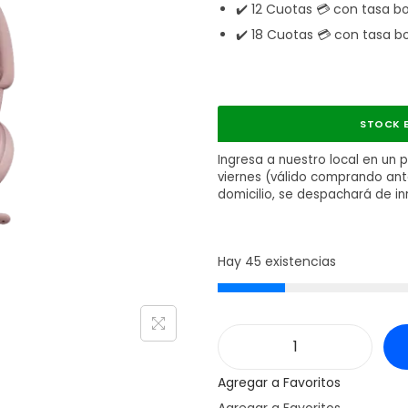
✔️ 12 Cuotas 💳 con tasa b
✔️ 18 Cuotas 💳 con tasa b
STOCK E
Ingresa a nuestro local en un 
viernes (válido comprando antes
domicilio, se despachará de i
Hay 45 existencias
A
Agregar a Favoritos
u