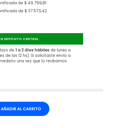
onificada de
$
49.769,81
onificada de
$
37.573,42
N DEPÓSITO CENTRAL
plazo de
1 a 2 días hábiles
de lunes a
 de las 12 hs). Si solicitaste envío a
nmediato una vez que lo recibamos.
AÑADIR AL CARRITO