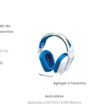
avoritos
IO Go
E
00
l
p
Agregar a Favoritos
r
e
Auriculares
c
Auricular LOGITECH G335 Blanco
i