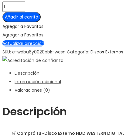
Disco
Externo
Añadir al carrito
HDD
Agregar a Favoritos
WESTERN
Agregar a Favoritos
DIGITAL
Actualizar dirección
Elements
SKU:
e-wdbu6y0020bbk-wesn
Categoría:
Discos Externos
2TB
USB
Descripción
3.0
Información adicional
Tipo
Valoraciones (0)
A
Negro
Descripción
cantidad
🛒
Comprá tu «Disco Externo HDD WESTERN DIGITAL