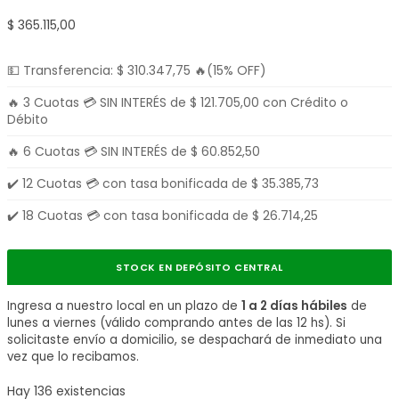
$
365.115,00
💵 Transferencia:
$
310.347,75
🔥(15% OFF)
🔥 3 Cuotas 💳 SIN INTERÉS de
$
121.705,00
con Crédito o
Débito
🔥 6 Cuotas 💳 SIN INTERÉS de
$
60.852,50
✔️ 12 Cuotas 💳 con tasa bonificada de
$
35.385,73
✔️ 18 Cuotas 💳 con tasa bonificada de
$
26.714,25
STOCK EN DEPÓSITO CENTRAL
Ingresa a nuestro local en un plazo de
1 a 2 días hábiles
de
lunes a viernes (válido comprando antes de las 12 hs). Si
solicitaste envío a domicilio, se despachará de inmediato una
vez que lo recibamos.
Hay 136 existencias