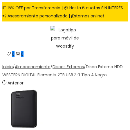
💵 15% OFF por Transferencia | 💳 Hasta 6 cuotas SIN INTERÉS
📲 Asesoramiento personalizado | ¡Estamos online!
Saltar
Saltar
a
al
la
contenido
navegación
0
0
Inicio
/
Almacenamiento
/
Discos Externos
/
Disco Externo HDD
WESTERN DIGITAL Elements 2TB USB 3.0 Tipo A Negro
Anterior