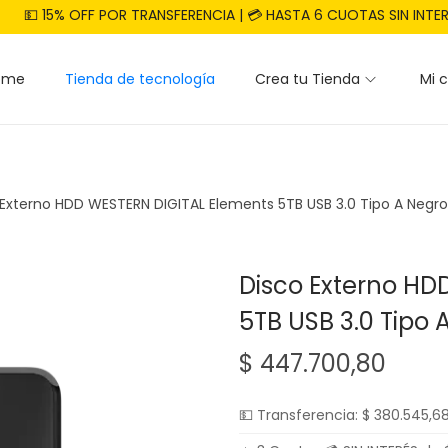
💵 15% OFF POR TRANSFERENCIA | 💳 HASTA 6 CUOTAS SIN INTE
ome
Tienda de tecnología
Crea tu Tienda
Mi 
 Externo HDD WESTERN DIGITAL Elements 5TB USB 3.0 Tipo A Negro
Disco Externo HD
5TB USB 3.0 Tipo 
$
447.700,80
💵 Transferencia:
$
380.545,6