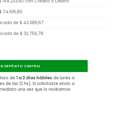
$
149.233,60
con Crédito o Débito
$
74.616,80
ificada de
$
43.389,67
ificada de
$
32.756,78
N DEPÓSITO CENTRAL
plazo de
1 a 2 días hábiles
de lunes a
 de las 12 hs). Si solicitaste envío a
nmediato una vez que lo recibamos.