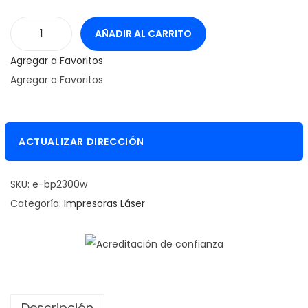
AÑADIR AL CARRITO
I
Agregar a Favoritos
m
Agregar a Favoritos
p
r
e
s
ACTUALIZAR DIRECCIÓN
o
r
SKU:
e-bp2300w
a
Categoría:
Impresoras Láser
P
a
n
t
u
Descripción