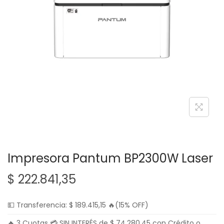
g
n
a
i
c
d
i
o
ó
n
Impresora Pantum BP2300W Laser
$
222.841,35
💵 Transferencia:
$
189.415,15
🔥(15% OFF)
🔥 3 Cuotas 💳 SIN INTERÉS de
$
74.280,45
con Crédito o