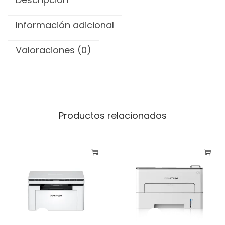
m
B
Información adicional
P
2
Valoraciones (0)
3
0
0
W
Productos relacionados
L
a
s
e
r
c
a
n