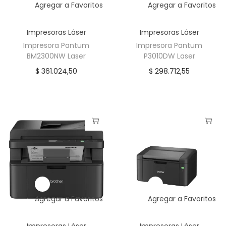
t
Agregar a Favoritos
Agregar a Favoritos
i
d
Impresoras Láser
Impresoras Láser
a
Impresora Pantum
Impresora Pantum
BM2300NW Laser
P3010DW Laser
d
$
361.024,50
$
298.712,55
Agregar a Favoritos
Agregar a Favoritos