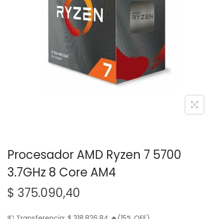
g
n
a
i
c
d
i
o
ó
n
Procesador AMD Ryzen 7 5700
3.7GHz 8 Core AM4
$
375.090,40
💵 Transferencia:
$
318.826,84
🔥(15% OFF)