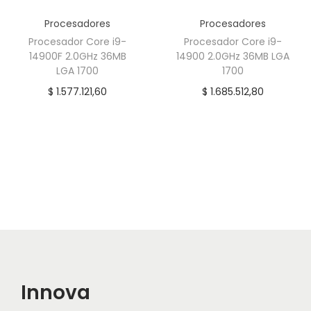
d
Procesadores
Procesadores
Procesador Core i9-
Procesador Core i9-
14900F 2.0GHz 36MB
14900 2.0GHz 36MB LGA
LGA 1700
1700
$
1.577.121,60
$
1.685.512,80
Innova