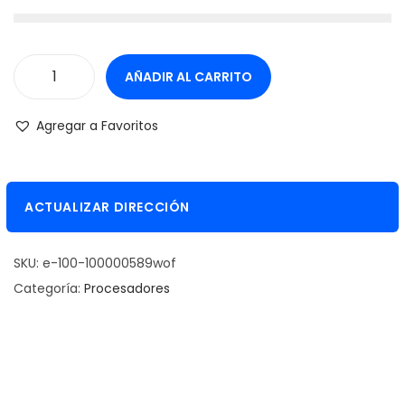
AÑADIR AL CARRITO
P
r
Agregar a Favoritos
o
c
e
ACTUALIZAR DIRECCIÓN
s
a
SKU:
e-100-100000589wof
d
Categoría:
Procesadores
o
r
A
M
D