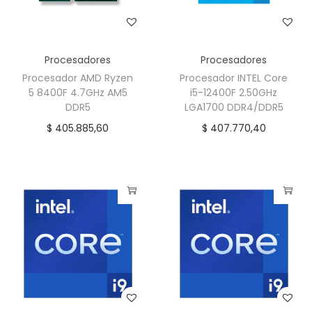
H
z
A
Procesadores
Procesadores
M
Procesador AMD Ryzen
Procesador INTEL Core
5
5 8400F 4.7GHz AM5
i5-12400F 2.50GHz
D
DDR5
LGA1700 DDR4/DDR5
D
$
405.885,60
$
407.770,40
R
5
c
a
n
t
i
d
a