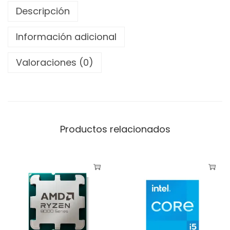
R
Descripción
y
Información adicional
z
e
Valoraciones (0)
n
9
7
9
0
Productos relacionados
0
X
4
.
7
0
G