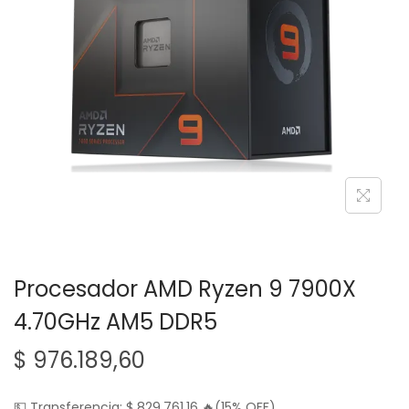
g
n
a
i
c
d
i
o
ó
n
Procesador AMD Ryzen 9 7900X
4.70GHz AM5 DDR5
$
976.189,60
💵 Transferencia:
$
829.761,16
🔥(15% OFF)